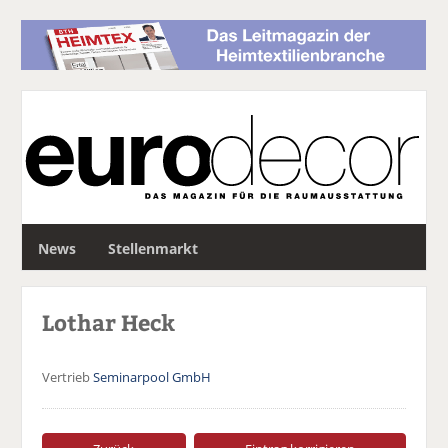
S
News
Stellenmarkt
u
c
h
Lothar Heck
e
Vertrieb
Seminarpool GmbH