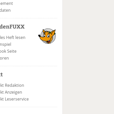
nement
daten
odenFUXX
les Heft lesen
nspiel
ook Seite
oren
t
kt Redaktion
kt Anzeigen
kt Leserservice