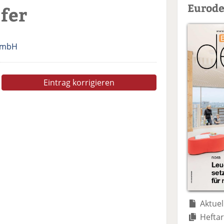
Eurode
fer
 GmbH
Eintrag korrigieren
Aktuel
Heftar