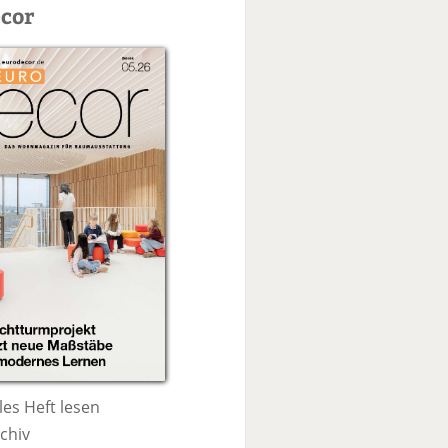
c
cor
h
e
les Heft lesen
chiv