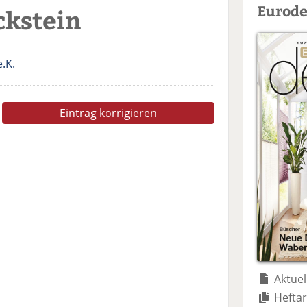
Eurode
ckstein
.K.
Eintrag korrigieren
Aktuel
Heftar