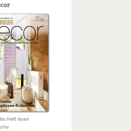
c
cor
h
e
les Heft lesen
chiv