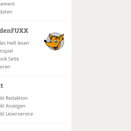
nement
daten
odenFUXX
les Heft lesen
nspiel
ook Seite
oren
t
kt Redaktion
kt Anzeigen
kt Leserservice