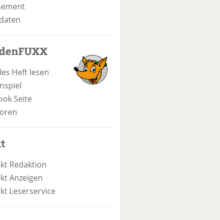
nement
daten
odenFUXX
les Heft lesen
nspiel
ook Seite
oren
t
kt Redaktion
kt Anzeigen
kt Leserservice