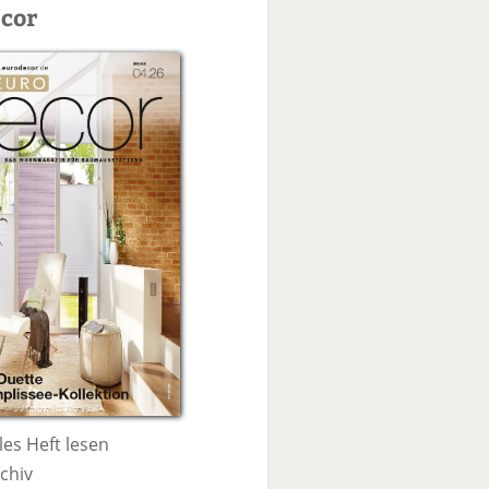
c
cor
h
e
les Heft lesen
chiv