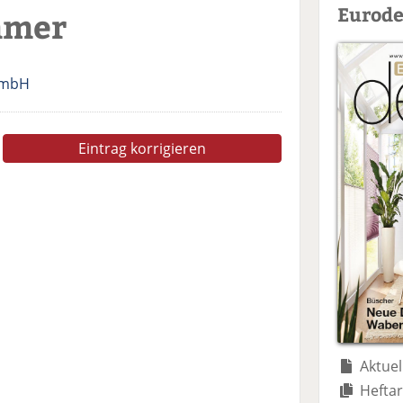
Eurode
mmer
GmbH
Eintrag korrigieren
Aktuel
Heftar