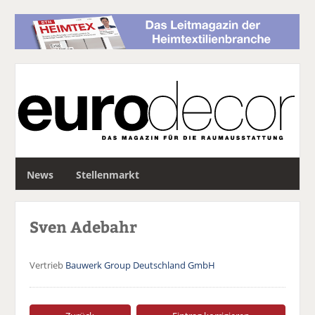
S
News
Stellenmarkt
u
c
h
Sven Adebahr
e
Vertrieb
Bauwerk Group Deutschland GmbH