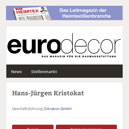
S
News
Stellenmarkt
u
c
h
Hans-Jürgen Kristokat
e
Geschäftsführung
Ostrakon GmbH