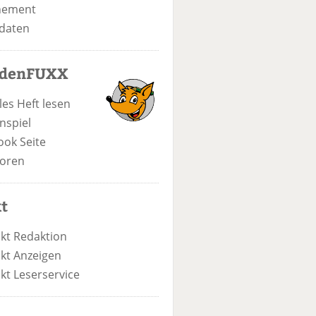
nement
daten
odenFUXX
les Heft lesen
nspiel
ook Seite
oren
t
kt Redaktion
kt Anzeigen
kt Leserservice