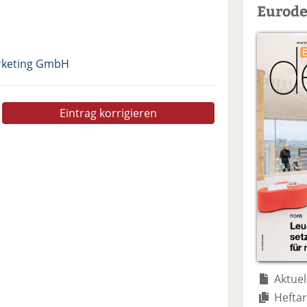
Eurode
rketing GmbH
Eintrag korrigieren
Aktuel
Heftar