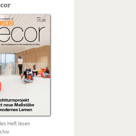
c
cor
h
e
les Heft lesen
chiv