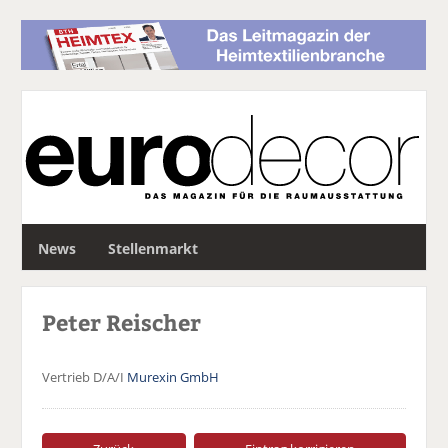
S
News
Stellenmarkt
u
c
h
Peter Reischer
e
Vertrieb D/A/I
Murexin GmbH