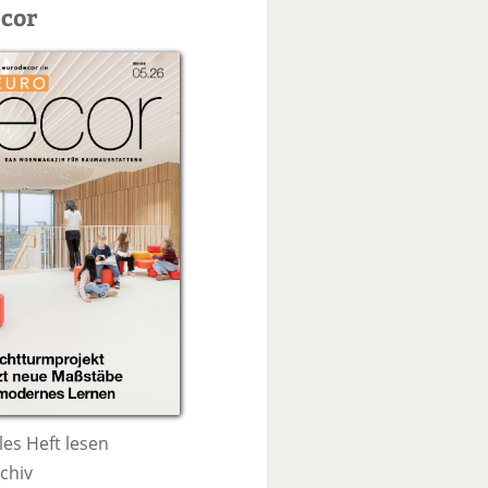
c
cor
h
e
les Heft lesen
chiv