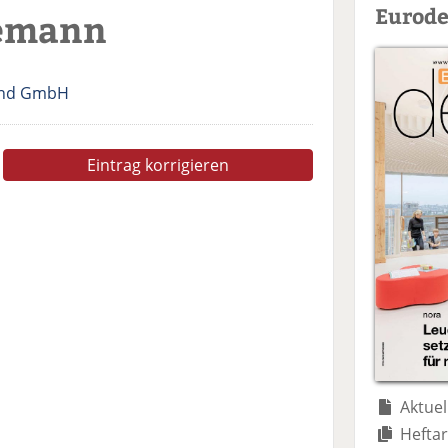
Eurode
nemann
and GmbH
Eintrag korrigieren
Aktuel
Heftar