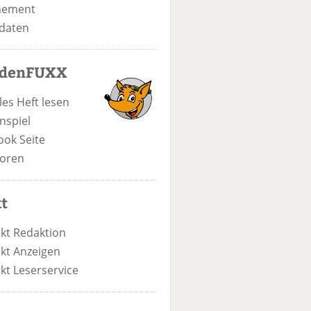
nement
daten
odenFUXX
les Heft lesen
nspiel
ook Seite
oren
t
kt Redaktion
kt Anzeigen
kt Leserservice