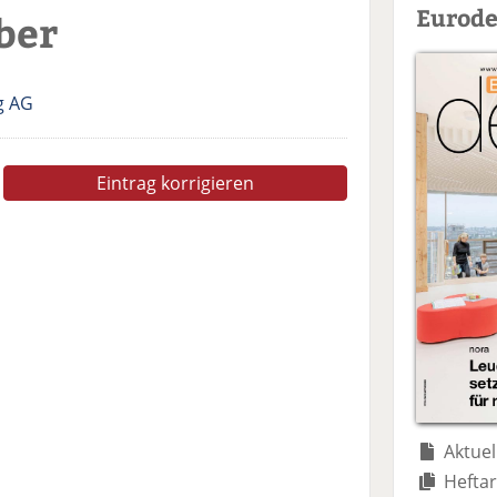
Eurode
ber
g AG
Eintrag korrigieren
Aktuel
Heftar