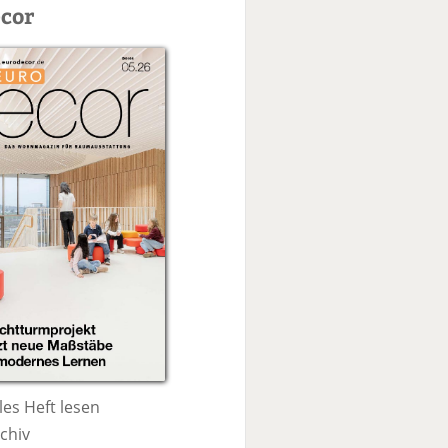
c
cor
h
e
les Heft lesen
chiv