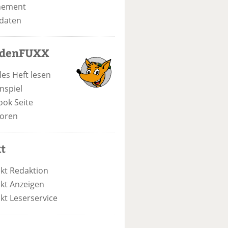
nement
daten
odenFUXX
les Heft lesen
nspiel
ook Seite
oren
t
kt Redaktion
kt Anzeigen
kt Leserservice