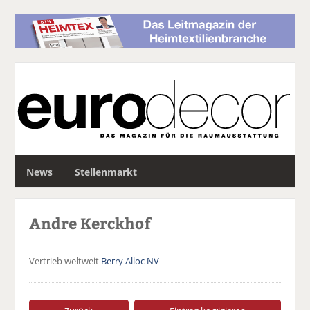
S
News
Stellenmarkt
u
c
h
Andre Kerckhof
e
Vertrieb weltweit
Berry Alloc NV