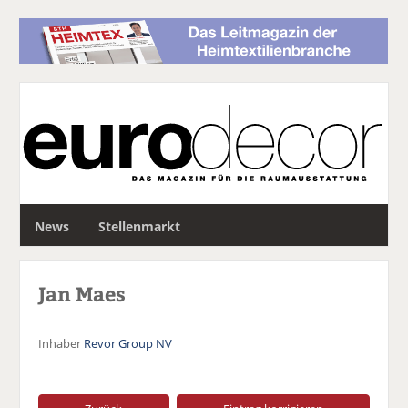
S
News
Stellenmarkt
u
c
h
Jan Maes
e
Inhaber
Revor Group NV