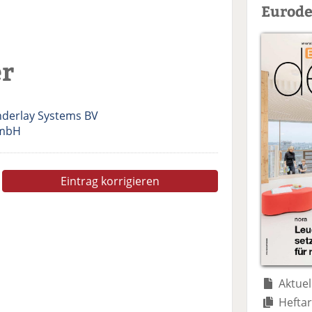
Eurode
er
nderlay Systems BV
GmbH
Eintrag korrigieren
Aktuel
Heftar