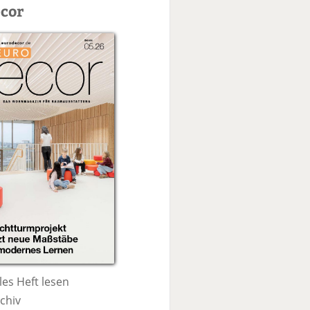
c
cor
h
e
les Heft lesen
chiv