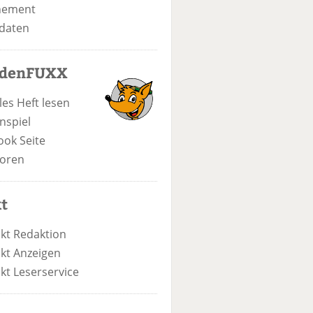
nement
daten
odenFUXX
les Heft lesen
nspiel
ook Seite
oren
t
kt Redaktion
kt Anzeigen
kt Leserservice