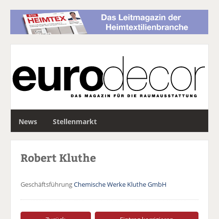
S
News
Stellenmarkt
u
c
h
Robert Kluthe
e
Geschäftsführung
Chemische Werke Kluthe GmbH