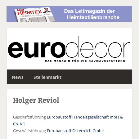
S
News
Stellenmarkt
u
c
h
Holger Reviol
e
Geschäftsführung
Eurobaustoff Handelsgesellschaft mbH &
Co. KG
Geschäftsführung
Eurobaustoff Österreich GmbH