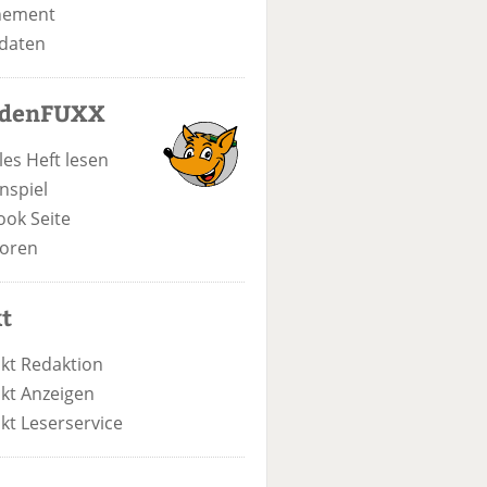
nement
daten
odenFUXX
les Heft lesen
nspiel
ook Seite
oren
t
kt Redaktion
kt Anzeigen
kt Leserservice