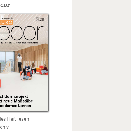
c
cor
h
e
les Heft lesen
chiv