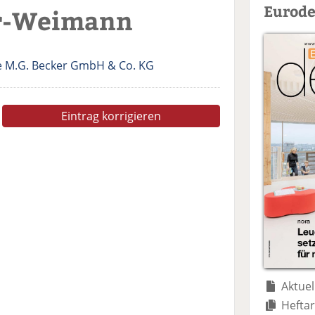
Eurode
er-Weimann
 M.G. Becker GmbH & Co. KG
Eintrag korrigieren
Aktuel
Heftar