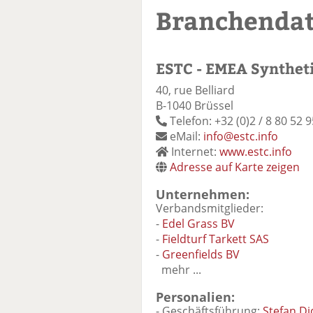
Branchenda
ESTC - EMEA Syntheti
40, rue Belliard
B-1040 Brüssel
Telefon: +32 (0)2 / 8 80 52 9
eMail:
info@estc.info
Internet:
www.estc.info
Adresse auf Karte zeigen
Unternehmen:
Verbandsmitglieder:
-
Edel Grass BV
-
Fieldturf Tarkett SAS
-
Greenfields BV
mehr ...
Personalien:
- Geschäftsführung:
Stefan Di