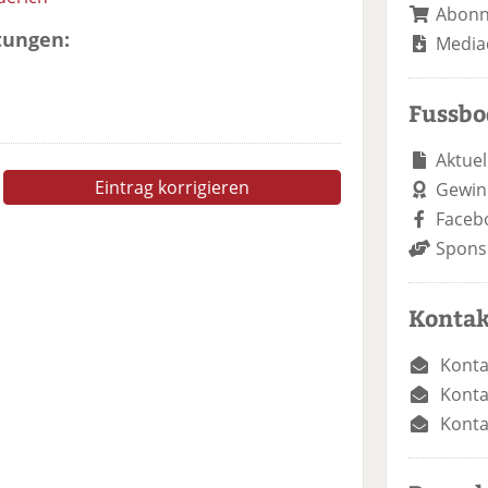
Abon
tungen:
Media
Fussb
Aktuel
Eintrag korrigieren
Gewin
Faceb
Spons
Kontak
Konta
Konta
Konta