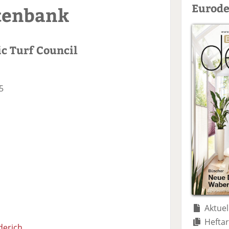
Eurode
tenbank
c Turf Council
5
Aktuel
Heftar
derich