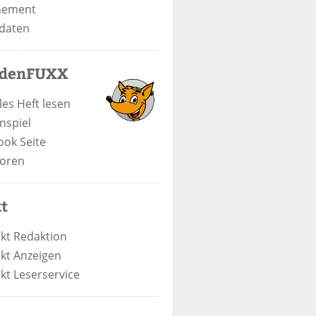
nement
daten
odenFUXX
les Heft lesen
nspiel
ook Seite
oren
t
kt Redaktion
kt Anzeigen
kt Leserservice