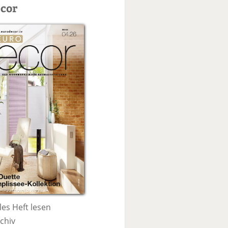
c
cor
h
e
les Heft lesen
chiv