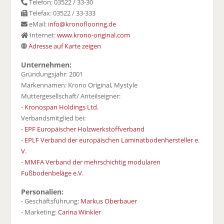
Telefon: 03522 / 33-30
Telefax: 03522 / 33-333
eMail:
info@kronoflooring.de
Internet:
www.krono-original.com
Adresse auf Karte zeigen
Unternehmen:
Gründungsjahr: 2001
Markennamen: Krono Original, Mystyle
Muttergesellschaft/ Anteilseigner:
-
Kronospan Holdings Ltd.
Verbandsmitglied bei:
-
EPF Europäischer Holzwerkstoffverband
-
EPLF Verband der europäischen Laminatbodenhersteller e.
V.
-
MMFA Verband der mehrschichtig modularen
Fußbodenbeläge e.V.
Personalien:
- Geschäftsführung:
Markus Oberbauer
- Marketing:
Carina Winkler