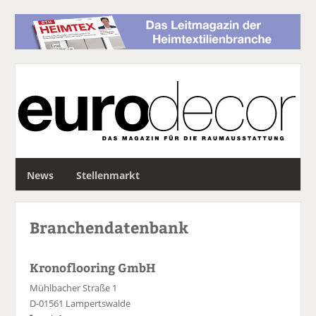
S
News
Stellenmarkt
u
c
h
Branchendatenbank
e
Kronoflooring GmbH
Mühlbacher Straße 1
D-01561 Lampertswalde