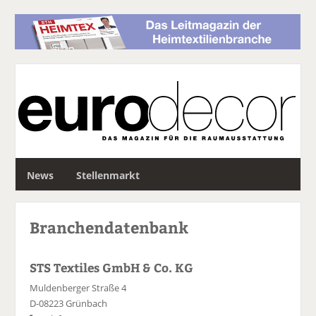
S
News
Stellenmarkt
u
c
h
Branchendatenbank
e
STS Textiles GmbH & Co. KG
Muldenberger Straße 4
D-08223 Grünbach