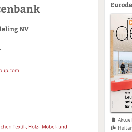
Eurode
tenbank
deling NV
7
roup.com
Aktuel
chen Textil-, Holz-, Möbel- und
Heftar