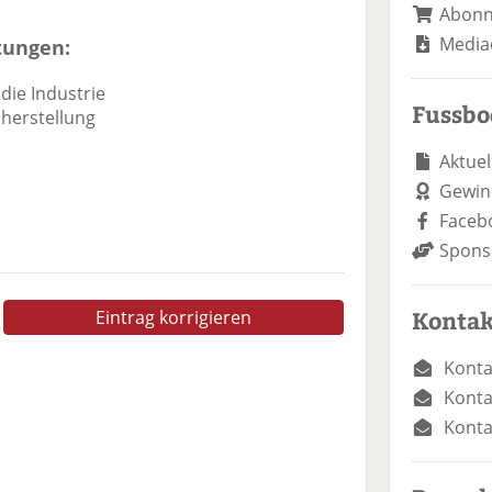
Abon
Media
tungen:
die Industrie
Fussb
herstellung
Aktuel
Gewin
Faceb
Spons
Kontak
Eintrag korrigieren
Konta
Konta
Konta