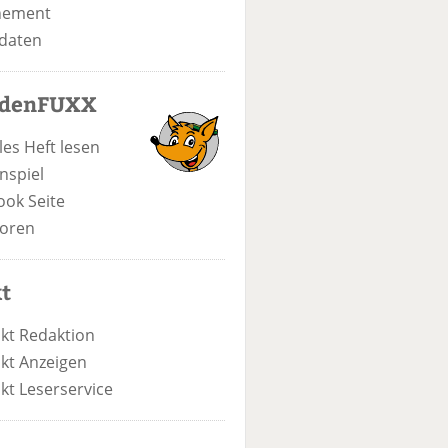
nement
daten
odenFUXX
les Heft lesen
nspiel
ook Seite
oren
t
kt Redaktion
kt Anzeigen
kt Leserservice