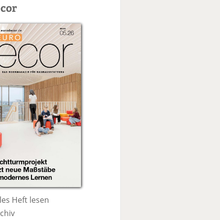
c
cor
h
e
les Heft lesen
chiv