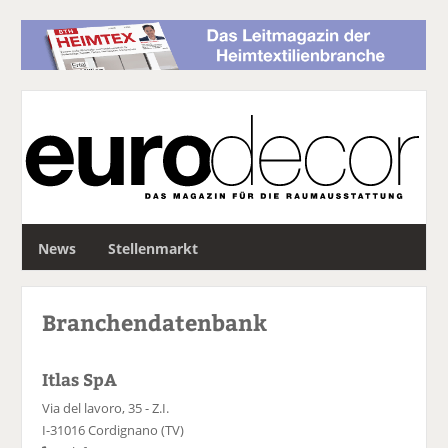
S
News
Stellenmarkt
u
c
h
Branchendatenbank
e
Itlas SpA
Via del lavoro, 35 - Z.I.
I-31016 Cordignano (TV)