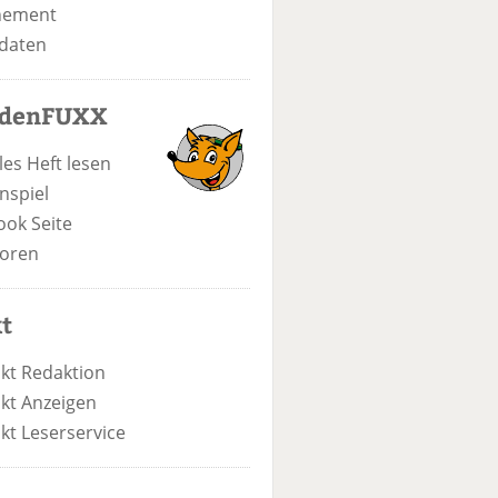
nement
daten
odenFUXX
les Heft lesen
nspiel
ook Seite
oren
t
kt Redaktion
kt Anzeigen
kt Leserservice