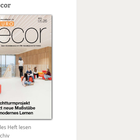
c
cor
h
e
les Heft lesen
chiv