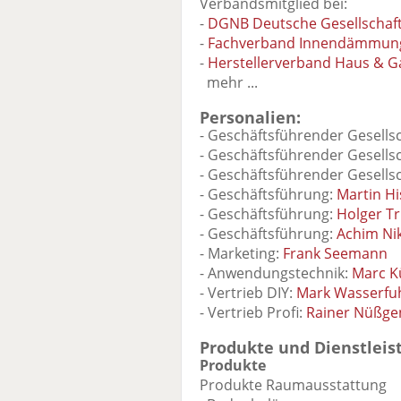
Verbandsmitglied bei:
-
DGNB Deutsche Gesellschaft 
-
Fachverband Innendämmung
-
Herstellerverband Haus & Ga
mehr ...
Personalien:
- Geschäftsführender Gesells
- Geschäftsführender Gesells
- Geschäftsführender Gesells
- Geschäftsführung:
Martin Hi
- Geschäftsführung:
Holger Tr
- Geschäftsführung:
Achim Nik
- Marketing:
Frank Seemann
- Anwendungstechnik:
Marc 
- Vertrieb DIY:
Mark Wasserfu
- Vertrieb Profi:
Rainer Nüßge
Produkte und Dienstleis
Produkte
Produkte Raumausstattung