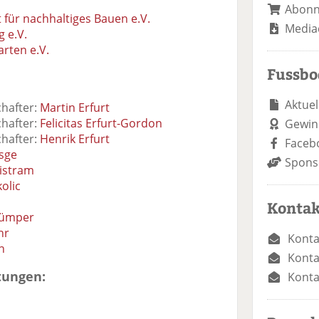
Abon
für nachhaltiges Bauen e.V.
Media
 e.V.
rten e.V.
Fussb
Aktuel
chafter:
Martin Erfurt
chafter:
Felicitas Erfurt-Gordon
Gewin
chafter:
Henrik Erfurt
Faceb
sge
Spons
istram
olic
Kontak
Kümper
hr
Konta
n
Konta
tungen:
Konta