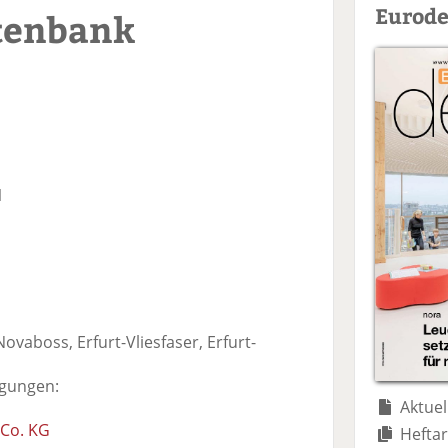
Eurode
tenbank
1
ovaboss, Erfurt-Vliesfaser, Erfurt-
igungen:
Aktuel
Co. KG
Heftar