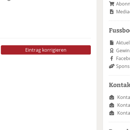
Abon
Media
Fussb
Aktuel
Eintrag korrigieren
Gewin
Faceb
Spons
Kontak
Konta
Konta
Konta