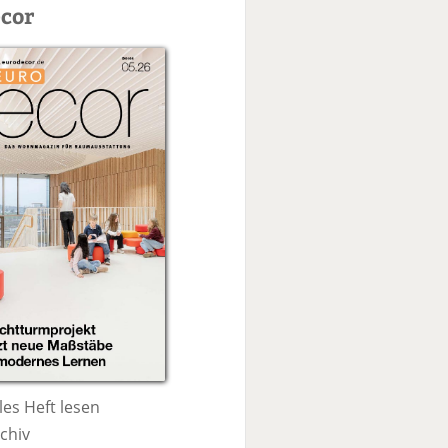
c
cor
h
e
les Heft lesen
chiv