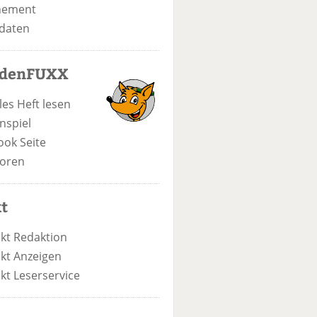
nement
daten
odenFUXX
les Heft lesen
nspiel
ook Seite
oren
t
kt Redaktion
kt Anzeigen
kt Leserservice