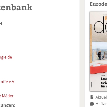
Eurode
tenbank
H
gie.de
offe e.V.
e Mäder
Aktuel
Heftar
tungen: