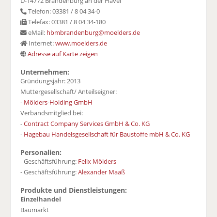
D-14772 Brandenburg an der Havel
Telefon: 03381 / 8 04 34-0
Telefax: 03381 / 8 04 34-180
eMail:
hbmbrandenburg@moelders.de
Internet:
www.moelders.de
Adresse auf Karte zeigen
Unternehmen:
Gründungsjahr: 2013
Muttergesellschaft/ Anteilseigner:
-
Mölders-Holding GmbH
Verbandsmitglied bei:
-
Contract Company Services GmbH & Co. KG
-
Hagebau Handelsgesellschaft für Baustoffe mbH & Co. KG
Personalien:
- Geschäftsführung:
Felix Mölders
- Geschäftsführung:
Alexander Maaß
Produkte und Dienstleistungen:
Einzelhandel
Baumarkt