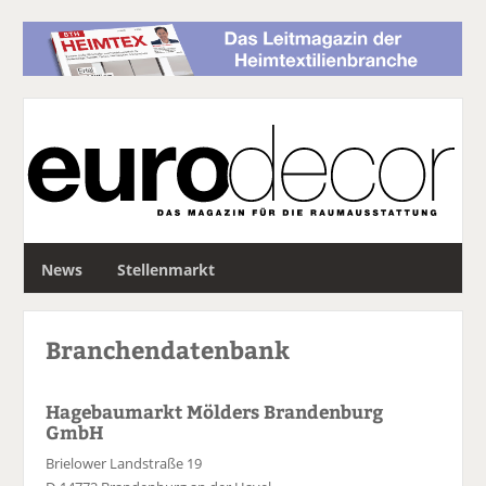
S
News
Stellenmarkt
u
c
h
Branchendatenbank
e
Hagebaumarkt Mölders Brandenburg
GmbH
Brielower Landstraße 19