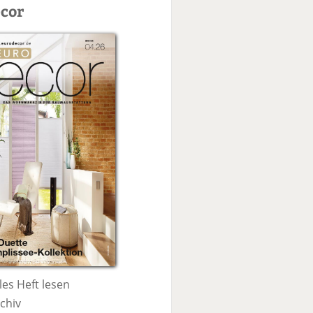
c
cor
h
e
les Heft lesen
chiv