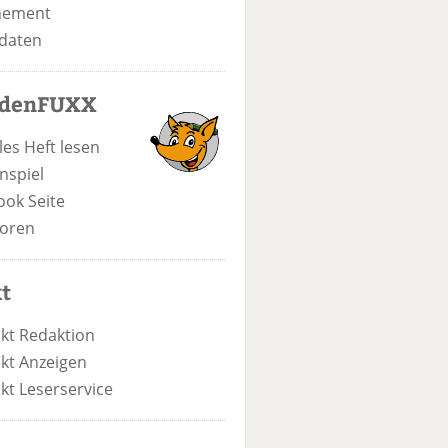
nement
daten
odenFUXX
les Heft lesen
nspiel
ook Seite
oren
t
kt Redaktion
kt Anzeigen
kt Leserservice