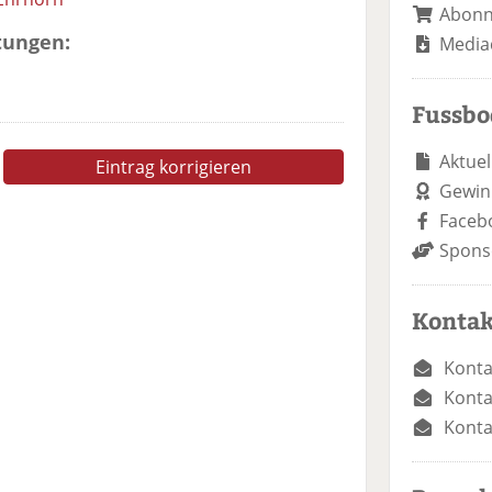
Abon
tungen:
Media
Fussb
Aktuel
Eintrag korrigieren
Gewin
Faceb
Spons
Kontak
Konta
Konta
Konta