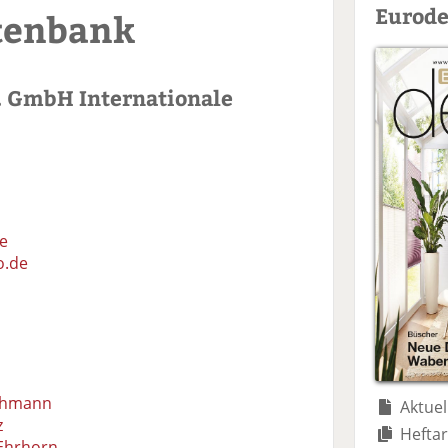
Eurode
tenbank
. GmbH Internationale
e
o.de
thmann
Aktuel
z
Heftar
Ehrhorn