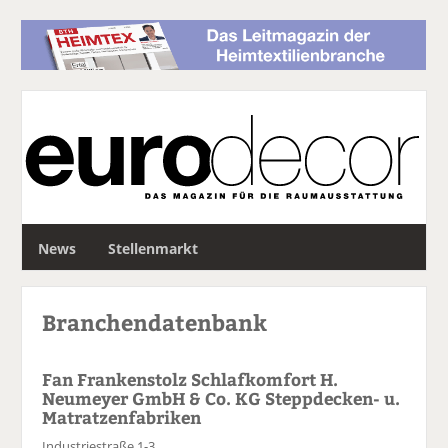
S
News
Stellenmarkt
u
c
h
Branchendatenbank
e
Fan Frankenstolz Schlafkomfort H.
Neumeyer GmbH & Co. KG Steppdecken- u.
Matratzenfabriken
Industriestraße 1-3