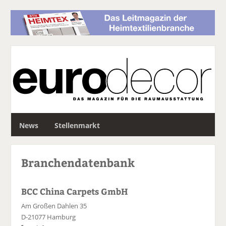
S
News
Stellenmarkt
u
c
h
Branchendatenbank
e
BCC China Carpets GmbH
Am Großen Dahlen 35
D-21077 Hamburg