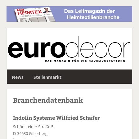
S
News
Stellenmarkt
u
c
h
Branchendatenbank
e
Indolin Systeme Wilfried Schäfer
Schönsteiner Straße 5
D-34630 Gilserberg