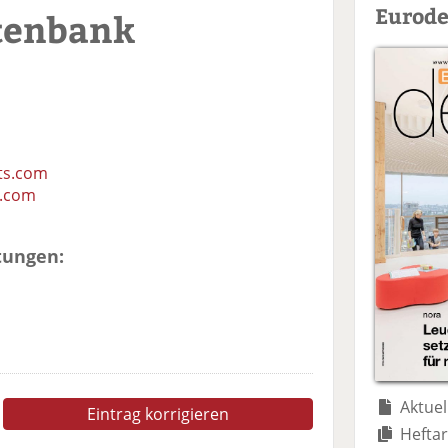
Eurode
tenbank
ts.com
s.com
tungen:
Aktuel
Eintrag korrigieren
Heftar