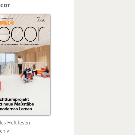
c
cor
h
e
les Heft lesen
chiv