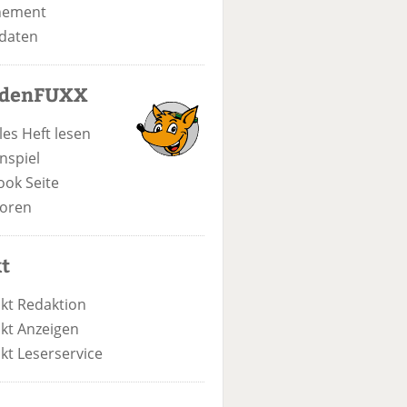
nement
daten
odenFUXX
les Heft lesen
nspiel
ook Seite
oren
t
kt Redaktion
kt Anzeigen
kt Leserservice