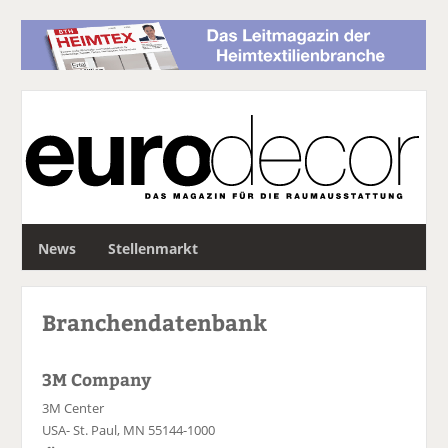
S
News
Stellenmarkt
u
c
h
Branchendatenbank
e
3M Company
3M Center
USA- St. Paul, MN 55144-1000