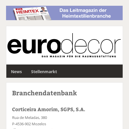
S
News
Stellenmarkt
u
c
h
Branchendatenbank
e
Corticeira Amorim, SGPS, S.A.
Rua de Meladas, 380
P-4536-902 Mozelos