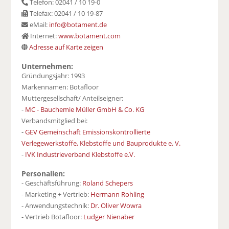
Telefon: 02041 / 10 19-0
Telefax: 02041 / 10 19-87
eMail:
info@botament.de
Internet:
www.botament.com
Adresse auf Karte zeigen
Unternehmen:
Gründungsjahr: 1993
Markennamen: Botafloor
Muttergesellschaft/ Anteilseigner:
-
MC - Bauchemie Müller GmbH & Co. KG
Verbandsmitglied bei:
-
GEV Gemeinschaft Emissionskontrollierte
Verlegewerkstoffe, Klebstoffe und Bauprodukte e. V.
-
IVK Industrieverband Klebstoffe e.V.
Personalien:
- Geschäftsführung:
Roland Schepers
- Marketing + Vertrieb:
Hermann Rohling
- Anwendungstechnik:
Dr. Oliver Wowra
- Vertrieb Botafloor:
Ludger Nienaber