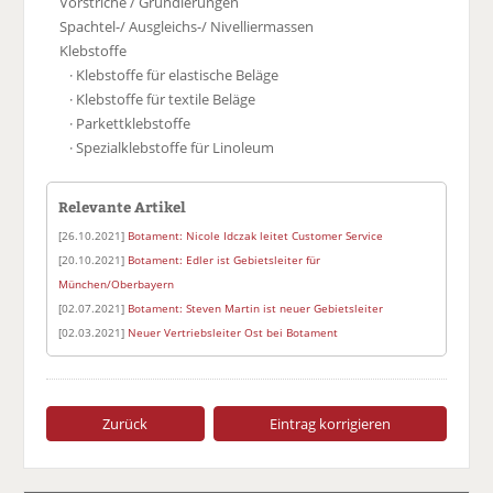
Vorstriche / Grundierungen
Spachtel-/ Ausgleichs-/ Nivelliermassen
Klebstoffe
· Klebstoffe für elastische Beläge
· Klebstoffe für textile Beläge
· Parkettklebstoffe
· Spezialklebstoffe für Linoleum
Relevante Artikel
[26.10.2021]
Botament: Nicole Idczak leitet Customer Service
[20.10.2021]
Botament: Edler ist Gebietsleiter für
München/Oberbayern
[02.07.2021]
Botament: Steven Martin ist neuer Gebietsleiter
[02.03.2021]
Neuer Vertriebsleiter Ost bei Botament
Zurück
Eintrag korrigieren