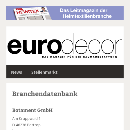
S
News
Stellenmarkt
u
c
h
Branchendatenbank
e
Botament GmbH
Am Kruppwald 1
D-46238 Bottrop