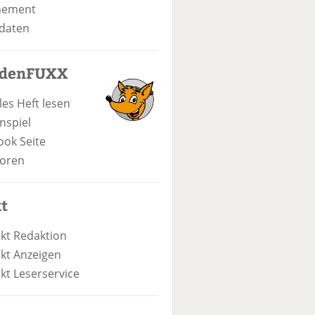
nement
daten
odenFUXX
les Heft lesen
nspiel
ook Seite
oren
t
kt Redaktion
kt Anzeigen
kt Leserservice