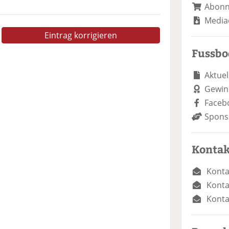
Abon
Media
Eintrag korrigieren
Fussb
Aktuel
Gewin
Faceb
Spons
Kontak
Konta
Konta
Konta