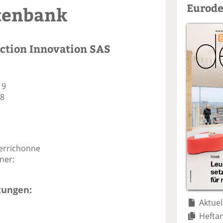
Eurode
tenbank
ction Innovation SAS
19
18
errichonne
ner:
tungen:
Aktuel
Heftar