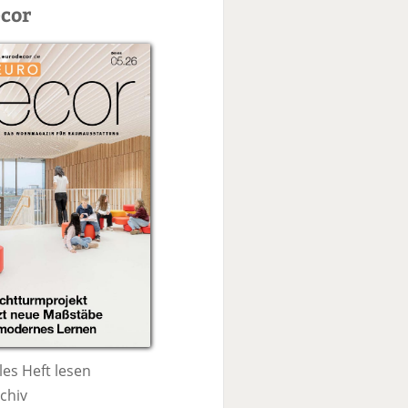
c
cor
h
e
les Heft lesen
chiv