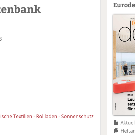
Eurode
tenbank
8
sche Textilien - Rollladen - Sonnenschutz
Aktuel
Heftar