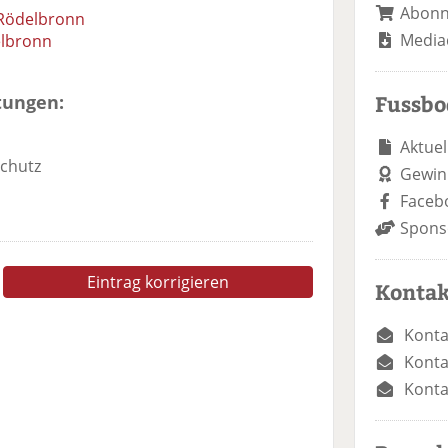
Abon
Rödelbronn
Media
elbronn
Fussb
tungen:
Aktuel
chutz
Gewin
Faceb
Spons
Eintrag korrigieren
Kontak
Konta
Konta
Konta