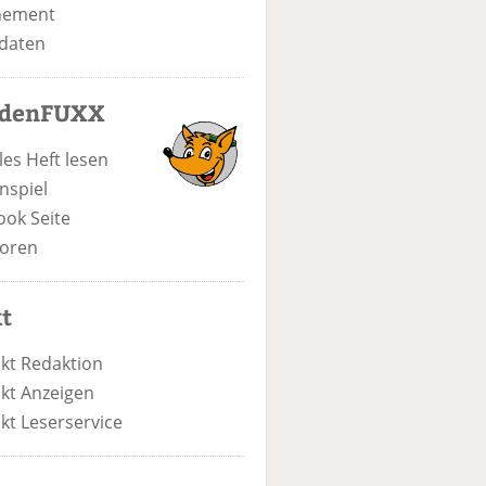
nement
daten
odenFUXX
les Heft lesen
nspiel
ook Seite
oren
t
kt Redaktion
kt Anzeigen
kt Leserservice