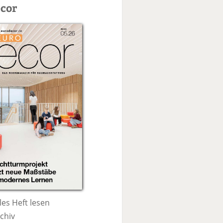
c
cor
h
e
les Heft lesen
chiv