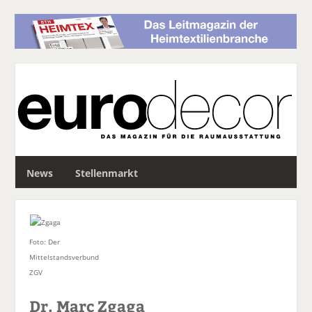
S
News
Stellenmarkt
u
c
h
e
Foto: Der
Mittelstandsverbund
ZGV
Dr. Marc Zgaga