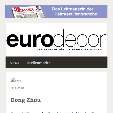
S
News
Stellenmarkt
u
c
h
e
Foto: Anker
Dong Zhou