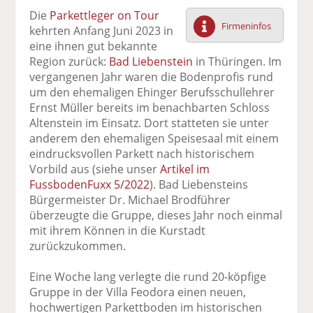
F
tt
Li
E
ck
Die
Parkettleger on Tour
ac
er
n
m
e
Firmeninfos
kehrten Anfang Juni 2023 in
e
n
k
ai
n
eine ihnen gut bekannte
b
e
l
Region zurück:
Bad Liebenstein
in Thüringen. Im
o
di
v
vergangenen Jahr waren die Bodenprofis rund
o
n
er
um den ehemaligen Ehinger Berufsschullehrer
k
te
se
Ernst Müller bereits im benachbarten Schloss
te
il
n
Altenstein im Einsatz. Dort statteten sie unter
il
e
d
anderem den ehemaligen Speisesaal mit einem
e
n
e
eindrucksvollen Parkett nach historischem
n
n
Vorbild aus (siehe unser
Artikel im
FussbodenFuxx 5/2022
). Bad Liebensteins
Bürgermeister Dr. Michael Brodführer
überzeugte die Gruppe, dieses Jahr noch einmal
mit ihrem Können in die Kurstadt
zurückzukommen.
Eine Woche lang verlegte die rund 20-köpfige
Gruppe in der Villa Feodora einen neuen,
hochwertigen Parkettboden im historischen