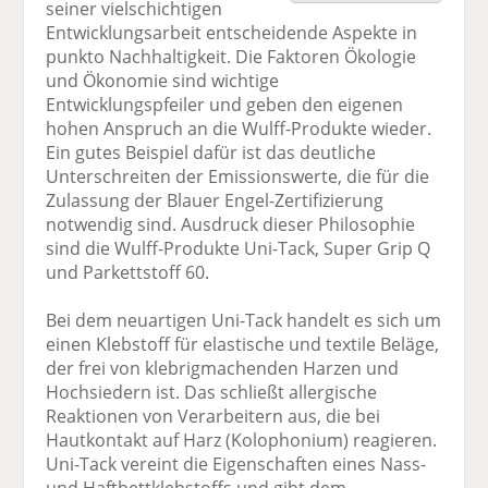
seiner vielschichtigen
F
tt
Li
E
ck
Entwicklungsarbeit entscheidende Aspekte in
ac
er
n
m
e
punkto Nachhaltigkeit. Die Faktoren Ökologie
e
n
k
ai
n
und Ökonomie sind wichtige
b
e
l
Entwicklungspfeiler und geben den eigenen
o
di
v
hohen Anspruch an die Wulff-Produkte wieder.
o
n
er
Ein gutes Beispiel dafür ist das deutliche
k
te
se
Unterschreiten der Emissionswerte, die für die
te
il
n
Zulassung der Blauer Engel-Zertifizierung
il
e
d
notwendig sind. Ausdruck dieser Philosophie
e
n
e
sind die Wulff-Produkte Uni-Tack, Super Grip Q
n
n
und Parkettstoff 60.
Bei dem neuartigen Uni-Tack handelt es sich um
einen Klebstoff für elastische und textile Beläge,
der frei von klebrigmachenden Harzen und
Hochsiedern ist. Das schließt allergische
Reaktionen von Verarbeitern aus, die bei
Hautkontakt auf Harz (Kolophonium) reagieren.
Uni-Tack vereint die Eigenschaften eines Nass-
und Haftbettklebstoffs und gibt dem