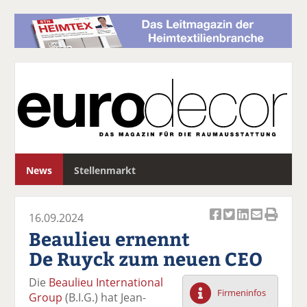
S
News
Stellenmarkt
u
c
h
16.09.2024
e
Ar
Ar
Ar
Ar
Ar
Beaulieu ernennt
ti
ti
ti
ti
ti
De Ruyck zum neuen CEO
k
k
k
k
k
el
el
el
el
el
Die
Beaulieu International
a
t
a
p
D
Firmeninfos
Group
(B.I.G.) hat Jean-
uf
wi
uf
er
ru