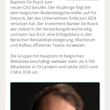
Baptiste De Ruyck zum
F
tt
Li
E
ck
neuen CEO berufen. Der 45-Jährige folgt bei
ac
er
n
m
e
dem belgischen Bodenbelagshersteller auf Pol
e
n
k
ai
n
Deturck, der das Unternehmen Ende Juni 2024
b
e
l
verlassen hat. Der Investment-Banker De Ruyck
o
di
v
war zuletzt in der Verpackungsbranche tätig
o
n
er
und kann laut B.I.G. eine Erfolgsbilanz in den
k
te
se
Bereichen Rentabilitätssteigerung, Wachstum
te
il
n
und Aufbau effizienter Teams vorweisen.
il
e
d
e
n
e
Die Gruppe mit Hauptsitz im belgischen
n
n
Wielsbeke beschäftigt weltweit mehr als 4.700
Mitarbeiter in 19 Ländern und setzte 2023 rund
2 Mrd. EUR um.