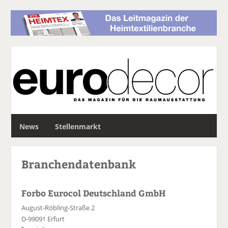
S
News
Stellenmarkt
u
c
h
Branchendatenbank
e
Forbo Eurocol Deutschland GmbH
August-Röbling-Straße 2
D-99091 Erfurt