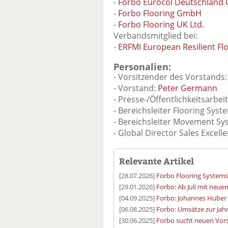
-
Forbo Eurocol Deutschlan
-
Forbo Flooring GmbH
-
Forbo Flooring UK Ltd.
Verbandsmitglied bei:
-
ERFMI European Resilient Fl
Personalien:
- Vorsitzender des Vorstands
- Vorstand:
Peter Germann
- Presse-/Öffentlichkeitsarbei
- Bereichsleiter Flooring Syst
- Bereichsleiter Movement Sy
- Global Director Sales Excell
Relevante Artikel
[28.07.2026]
Forbo Flooring System
[29.01.2026]
Forbo: Ab Juli mit neu
[04.09.2025]
Forbo: Johannes Huber
[06.08.2025]
Forbo: Umsätze zur Jah
[30.06.2025]
Forbo sucht neuen Vor