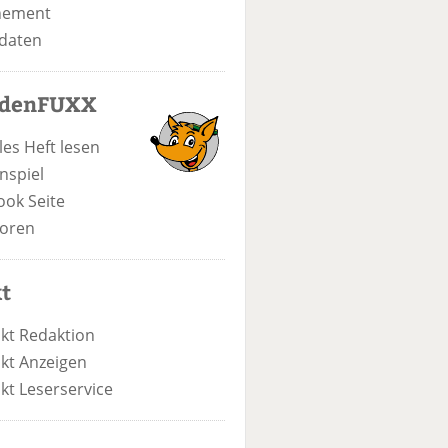
nement
daten
odenFUXX
les Heft lesen
nspiel
ook Seite
oren
t
kt Redaktion
kt Anzeigen
kt Leserservice