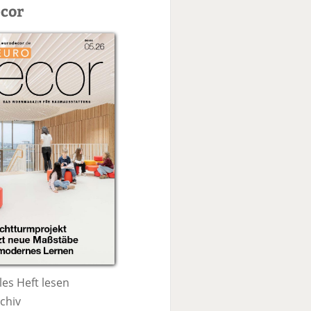
c
cor
h
e
les Heft lesen
chiv