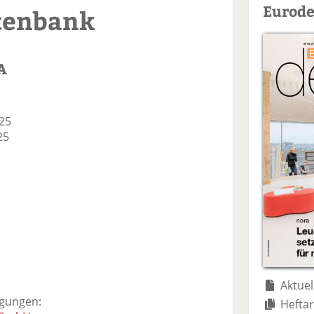
Eurode
tenbank
A
 25
25
Aktuel
igungen:
Heftar