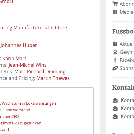
d GmbH
Abon
Media
ooring Manufacturers Institute
Fussb
Aktuel
:
Johannes Huber
Gewin
t:
Karin Marti
Faceb
ems:
Jean-Michel Wins
Spons
stems:
Marc Richard Deimling
ence and Pricing:
Martin Thewes
Kontak
Konta
s: Wachstum in Lokalwährungen
Konta
em Finanzvorstand
Konta
 neuer CEO
resmitte 2025 gesunken
stand