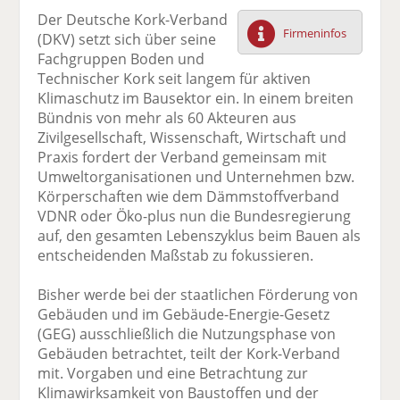
F
tt
Li
E
ck
Der Deutsche Kork-Verband
ac
er
n
m
e
Firmeninfos
(DKV) setzt sich über seine
e
n
k
ai
n
Fachgruppen Boden und
b
e
l
Technischer Kork seit langem für aktiven
o
di
v
Klimaschutz im Bausektor ein. In einem breiten
o
n
er
Bündnis von mehr als 60 Akteuren aus
k
te
se
Zivilgesellschaft, Wissenschaft, Wirtschaft und
te
il
n
Praxis fordert der Verband gemeinsam mit
il
e
d
Umweltorganisationen und Unternehmen bzw.
e
n
e
Körperschaften wie dem Dämmstoffverband
n
n
VDNR oder Öko-plus nun die Bundesregierung
auf, den gesamten Lebenszyklus beim Bauen als
entscheidenden Maßstab zu fokussieren.
Bisher werde bei der staatlichen Förderung von
Gebäuden und im Gebäude-Energie-Gesetz
(GEG) ausschließlich die Nutzungsphase von
Gebäuden betrachtet, teilt der Kork-Verband
mit. Vorgaben und eine Betrachtung zur
Klimawirksamkeit von Baustoffen und der