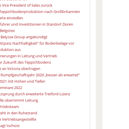
 Vice President of Sales zurück
ta-Teppichbodenproduktion nach Großbritannien
arte einstellen
führer und Investitionen in Standort Düren
 Belgotex
 Belysse Group angekündigt
uktpass Nachhaltigkeit“ für Bodenbeläge vor
oduktion aus
rierungen in Leitung und Vertrieb
ur Zukunft des Teppichbodens
e an Victoria übertragen
Rumpfgeschäftsjahr 2020 „besser als erwartet“
 2021 mit Höhen und Tiefen
Seminare 2022
zsprung durch erweiterte Tretford-Lizenz
ille übernimmt Leitung
rtriebsteam
geht in den Ruhestand
e Vertriebsangestellte
sagt tschüss