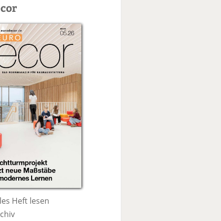
c
cor
h
e
les Heft lesen
chiv