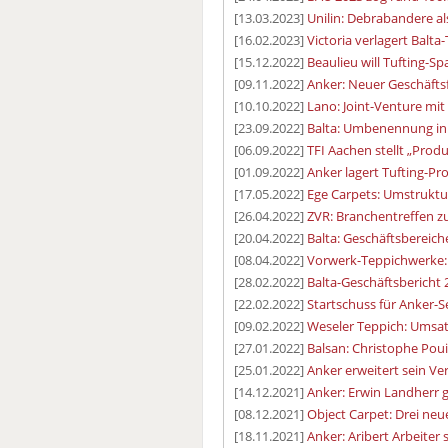
[13.03.2023]
Unilin: Debrabandere als
[16.02.2023]
Victoria verlagert Bal
[15.12.2022]
Beaulieu will Tufting-Sp
[09.11.2022]
Anker: Neuer Geschäfts
[10.10.2022]
Lano: Joint-Venture mit
[23.09.2022]
Balta: Umbenennung in
[06.09.2022]
TFI Aachen stellt „Prod
[01.09.2022]
Anker lagert Tufting-Pr
[17.05.2022]
Ege Carpets: Umstruktu
[26.04.2022]
ZVR: Branchentreffen z
[20.04.2022]
Balta: Geschäftsbereich
[08.04.2022]
Vorwerk-Teppichwerke: 
[28.02.2022]
Balta-Geschäftsbericht
[22.02.2022]
Startschuss für Anker-
[09.02.2022]
Weseler Teppich: Umsat
[27.01.2022]
Balsan: Christophe Pou
[25.01.2022]
Anker erweitert sein Ve
[14.12.2021]
Anker: Erwin Landherr 
[08.12.2021]
Object Carpet: Drei neu
[18.11.2021]
Anker: Aribert Arbeiter 