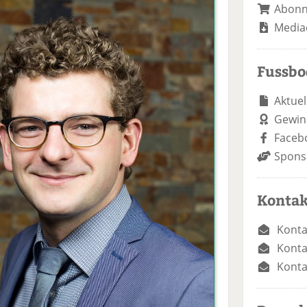
Abon
Media
Fussb
Aktuel
Gewin
Faceb
Spons
Kontak
Konta
Konta
Konta