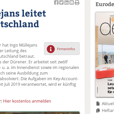
Eurode
Ar
Ar
Ar
Ar
Ar
jans leitet
ti
ti
ti
ti
ti
k
k
k
k
k
utschland
el
el
el
el
el
a
t
a
p
D
uf
wi
uf
er
ru
F
tt
Li
E
ck
 hat Ingo Müllejans
ac
er
n
m
e
Firmeninfos
er Leitung des
e
n
k
ai
n
utschland betraut.
b
e
l
 der Dürener. Er arbeitet seit zwölf
o
di
v
 u. a. im Innendienst sowie im regionalen
o
n
er
ch seine Ausbildung zum
k
te
se
absolviert. Die Aufgaben im Key-Account-
te
il
n
 Juli 2019 verantwortet, wird er künftig
il
e
d
e
n
e
n
n
:
Hier kostenlos anmelden
Aktuel
Heftar