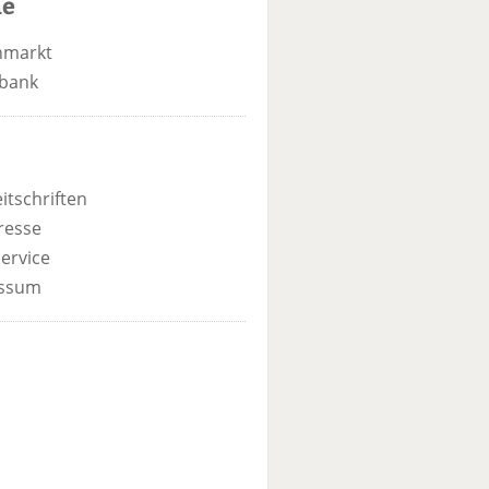
he
nmarkt
bank
itschriften
resse
ervice
ssum