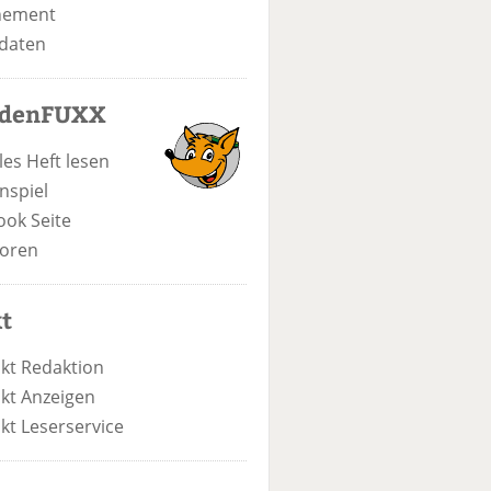
nement
daten
odenFUXX
les Heft lesen
nspiel
ook Seite
oren
t
kt Redaktion
kt Anzeigen
kt Leserservice