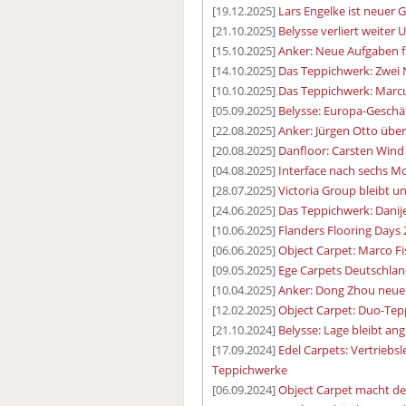
[19.12.2025]
Lars Engelke ist neuer 
[21.10.2025]
Belysse verliert weiter
[15.10.2025]
Anker: Neue Aufgaben f
[14.10.2025]
Das Teppichwerk: Zwei 
[10.10.2025]
Das Teppichwerk: Marc
[05.09.2025]
Belysse: Europa-Geschäf
[22.08.2025]
Anker: Jürgen Otto übe
[20.08.2025]
Danfloor: Carsten Wind
[04.08.2025]
Interface nach sechs M
[28.07.2025]
Victoria Group bleibt u
[24.06.2025]
Das Teppichwerk: Danijel
[10.06.2025]
Flanders Flooring Days 
[06.06.2025]
Object Carpet: Marco Fi
[09.05.2025]
Ege Carpets Deutschlan
[10.04.2025]
Anker: Dong Zhou neuer
[12.02.2025]
Object Carpet: Duo-Tep
[21.10.2024]
Belysse: Lage bleibt an
[17.09.2024]
Edel Carpets: Vertriebs
Teppichwerke
[06.09.2024]
Object Carpet macht d