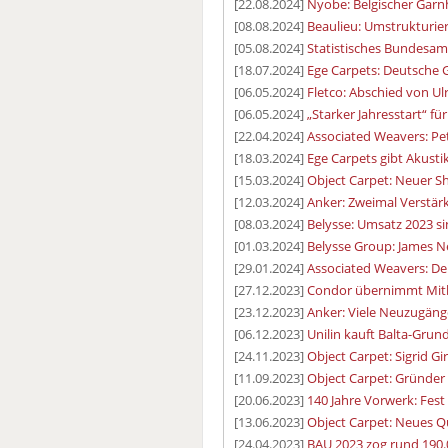
[22.08.2024]
Nyobe: Belgischer Garnh
[08.08.2024]
Beaulieu: Umstrukturie
[05.08.2024]
Statistisches Bundesam
[18.07.2024]
Ege Carpets: Deutsche G
[06.05.2024]
Fletco: Abschied von Ul
[06.05.2024]
„Starker Jahresstart“ für
[22.04.2024]
Associated Weavers: P
[18.03.2024]
Ege Carpets gibt Akust
[15.03.2024]
Object Carpet: Neuer 
[12.03.2024]
Anker: Zweimal Verstä
[08.03.2024]
Belysse: Umsatz 2023 s
[01.03.2024]
Belysse Group: James N
[29.01.2024]
Associated Weavers: D
[27.12.2023]
Condor übernimmt Mit
[23.12.2023]
Anker: Viele Neuzugän
[06.12.2023]
Unilin kauft Balta-Grun
[24.11.2023]
Object Carpet: Sigrid G
[11.09.2023]
Object Carpet: Gründer
[20.06.2023]
140 Jahre Vorwerk: Fes
[13.06.2023]
Object Carpet: Neues Qu
[24.04.2023]
BAU 2023 zog rund 190.