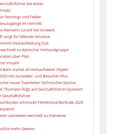
Geschäftsführer bei Anker
 Umsatz
ür Pennings und Felder
Neuzugänge im Vertrieb
us Reimann zurück bei Vorwerk
t sorgt für fallende Umsätze
rnimmt Verkaufsleitung Süd
 wechselt zu dänischer Verbundgruppe
onaten über Plan
nter Vorjahr
 Baric startet als Verkaufsleiter Objekt
2025 mit Aussteller- und Besucher-Plus
scher neuer Teamleiter Technischer Service
d: Thomann folgt auf Geschäftsführer Quinkert
 Geschäftsführer
pichboden schmückt Filmfestival Berlinale 2025
gespannt
leiter Leinweber wechselt zu Hamelner
eutlich mehr Gewinn