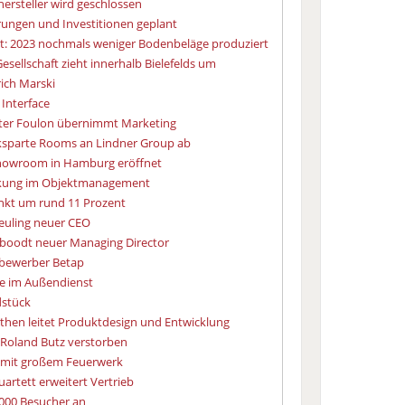
ersteller wird geschlossen
rungen und Investitionen geplant
t: 2023 nochmals weniger Bodenbeläge produziert
esellschaft zieht innerhalb Bielefelds um
rich Marski
 Interface
eter Foulon übernimmt Marketing
iksparte Rooms an Lindner Group ab
Showroom in Hamburg eröffnet
rkung im Objektmanagement
inkt um rund 11 Prozent
euling neuer CEO
eboodt neuer Managing Director
bewerber Betap
ge im Außendienst
dstück
irthen leitet Produktdesign und Entwicklung
 Roland Butz verstorben
t mit großem Feuerwerk
artett erweitert Vertrieb
000 Besucher an