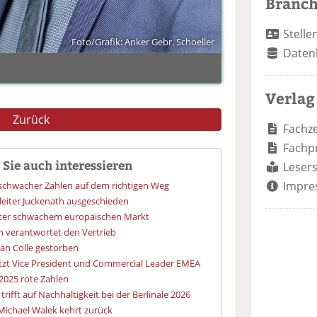
Branc
Stelle
Foto/Grafik: Anker Gebr. Schoeller
Daten
Verlag
Zurück
Fachze
Fachp
Sie auch interessieren
Lesers
Impre
tz schwacher Zahlen auf dem richtigen Weg
leiter Juckenath ausgeschieden
unter schwachem europäischen Markt
n verantwortet den Vertrieb
an Colle gestorben
etzt Vice President und Commercial Leader EMEA
2025 rote Zahlen
rifft auf Nachhaltigkeit bei der Berlinale 2026
ichael Walek kehrt zurück