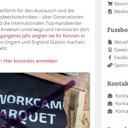
Abon
attform für den Austausch und die
Media
andwerkstechniken – über Generationen
d die internationalen Top-Handwerker
Fussb
d Anwesen unterwegs und renovieren dort
gangenes Jahr zeigten sie ihr Können in
Aktuel
 in Ungarn und England Station machen,
eht.
Gewin
Faceb
:
Hier kostenlos anmelden
Spons
Kontak
Konta
Konta
Konta