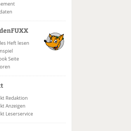
nement
daten
odenFUXX
les Heft lesen
nspiel
ook Seite
oren
t
kt Redaktion
kt Anzeigen
kt Leserservice