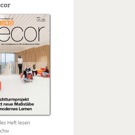
c
cor
h
e
les Heft lesen
chiv