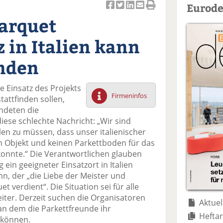
Eurode
Ar
Ar
Ar
Ar
Ar
arquet
ti
ti
ti
ti
ti
k
k
k
k
k
z in Italien kann
el
el
el
el
el
a
t
a
p
D
inden
uf
wi
uf
er
ru
F
tt
Li
E
ck
ge Einsatz des Projekts
ac
er
n
m
e
Firmeninfos
stattfinden sollen,
e
n
k
ai
n
ndeten die
b
e
l
iese schlechte Nachricht: „Wir sind
o
di
v
len zu müssen, dass unser italienischer
o
n
er
in Objekt und keinen Parkettboden für das
k
te
se
 konnte.“ Die Verantwortlichen glauben
te
il
n
 ein geeigneter Einsatzort in Italien
il
e
d
n, der „die Liebe der Meister und
e
n
e
verdient“. Die Situation sei für alle
n
n
weiter. Derzeit suchen die Organisatoren
Aktuel
an dem die Parkettfreunde ihr
Heftar
 können.