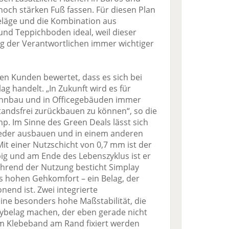
noch stärken Fuß fassen. Für diesen Plan
Beläge und die Kombination aus
nd Teppichboden ideal, weil dieser
g der Verantwortlichen immer wichtiger
ten Kunden bewertet, dass es sich bei
g handelt. „In Zukunft wird es für
ohnbau und in Officegebäuden immer
tandsfrei zurückbauen zu können“, so die
p. Im Sinne des Green Deals lässt sich
ieder ausbauen und in einem anderen
it einer Nutzschicht von 0,7 mm ist der
big und am Ende des Lebenszyklus ist er
hrend der Nutzung besticht Simplay
 hohen Gehkomfort – ein Belag, der
end ist. Zwei integrierte
eine besonders hohe Maßstabilität, die
ybelag machen, der eben gerade nicht
em Klebeband am Rand fixiert werden