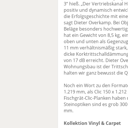
3“ hieß. „Der Vertriebskanal 
positiv und dynamisch entwic
die Erfolgsgeschichte mit eine
sagt Dieter Overkamp. Bei Obje
Beläge besonders hochwertig k
hat ein Gewicht von 8,5 kg, e
oben und unten als Gegenzug.“
11 mm verhältnismäßig stark, 
dicke Korktrittschalldämmung 
von 17 dB erreicht. Dieter Ov
Wohnungsbau ist der Trittsch
halten wir ganz bewusst die Q
Noch ein Wort zu den Formate
1.219 mm, als Clic 150 x 1.21
Fischgrät-Clic-Planken haben
Steinoptiken sind es grob 300
mm.
Kollektion Vinyl & Carpet