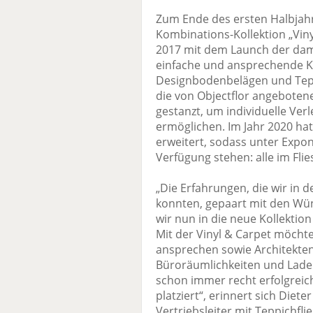
Zum Ende des ersten Halbjahr
Kombinations-Kollektion „Viny
2017 mit dem Launch der dama
einfache und ansprechende K
Designbodenbelägen und Tep
die von Objectflor angeboten
gestanzt, um individuelle Ver
ermöglichen. Im Jahr 2020 hat
erweitert, sodass unter Expo
Verfügung stehen: alle im Fl
„Die Erfahrungen, die wir in
konnten, gepaart mit den Wü
wir nun in die neue Kollektion 
Mit der Vinyl & Carpet möchte 
ansprechen sowie Architekten
Büroräumlichkeiten und Laden
schon immer recht erfolgreic
platziert“, erinnert sich Diet
Vertriebsleiter mit Teppichfli