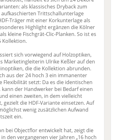
varianten: als klassisches Dryback zum
r aufkaschierten Trittschallunterlage
HDF-Träger mit einer Korkunterlage als
besonderes Highlight ergänzen die Kölner
ls kleine Fischgrät-Clic-Planken. So ist es
 Kollektion.
ussiert sich vorwiegend auf Holzoptiken,
s Marketingleiterin Ulrike Keßler auf den
noptiken, die die Kollektion abrunden.
ich aus der 24 hoch 3 ein immanenter
 Flexibilität setzt: Da es die identischen
t, kann der Handwerker bei Bedarf einen
d einen zweiten, in dem vielleicht
, gezielt die HDF-Variante einsetzen. Auf
 möglichst wenig zusätzlichen Aufwand
szeit ein.
on bei Objectflor entwickelt hat, zeigt die
 in den vergangenen vier Jahren „16 hoch