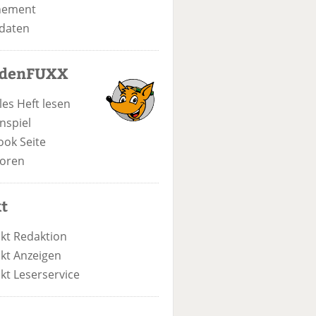
nement
daten
odenFUXX
les Heft lesen
nspiel
ook Seite
oren
t
kt Redaktion
kt Anzeigen
kt Leserservice