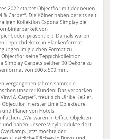
es 2022 startet Objectflor mit der neuen
l & Carpet“. Die Kölner haben bereits seit
ligen Kollektion Expona Simplay die
ombinierbarkeit von
pichboden präsentiert. Damals waren
en Teppichdekore in Plankenformat
legungen im gleichen Format zu
 Objectflor seine Teppichkollektion
na Simplay Carpets seither 90 Dekore zu
iesenformat von 500 x 500 mm.
 den vergangenen Jahren sammeln
nschen unserer Kunden: Das verpacken
Vinyl & Carpet“, freut sich Ulrike Keßler.
Objectflor in erster Linie Objekteure
 und Planer von Hotels,
flächen. „Wir waren in Office-Objekten
h und haben unsere Vinylprodukte dort
er Overkamp. Jetzt möchte der
esen zusätzliche Flächen in Büros und