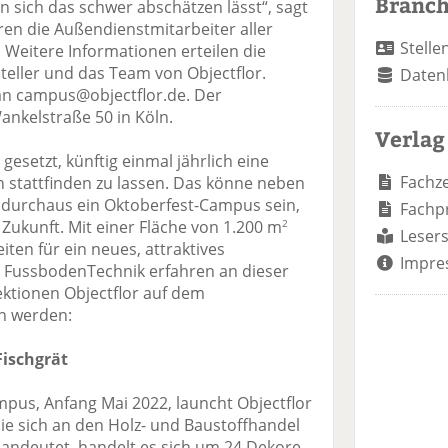
Branc
 sich das schwer abschätzen lässt“, sagt
ren die Außendienstmitarbeiter aller
Stelle
 Weitere Informationen erteilen die
teller und das Team von Objectflor.
Daten
an campus@objectflor.de. Der
Wankelstraße 50 in Köln.
Verlag
 gesetzt, künftig einmal jährlich eine
Fachze
 stattfinden zu lassen. Das könne neben
durchaus ein Oktoberfest-Campus sein,
Fachp
e Zukunft. Mit einer Fläche von 1.200 m
2
Lesers
iten für ein neues, attraktives
Impre
 FussbodenTechnik erfahren an dieser
lektionen Objectflor auf dem
n werden:
Fischgrät
mpus, Anfang Mai 2022, launcht Objectflor
die sich an den Holz- und Baustoffhandel
 andeutet, handelt es sich um 24 Dekore