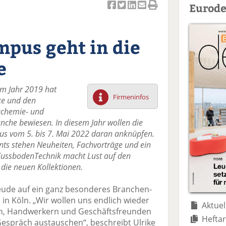
Eurode
Ar
Ar
Ar
Ar
Ar
ti
ti
ti
ti
ti
k
k
k
k
k
pus geht in die
el
el
el
el
el
a
t
a
p
D
e
uf
wi
uf
er
ru
F
tt
Li
E
ck
m Jahr 2019 hat
ac
er
n
m
e
Firmeninfos
ke und den
e
n
k
ai
n
uchemie- und
b
e
l
che bewiesen. In diesem Jahr wollen die
o
di
v
us vom 5. bis 7. Mai 2022 daran anknüpfen.
o
n
er
nts stehen Neuheiten, Fachvorträge und ein
k
te
se
ussbodenTechnik macht Lust auf den
te
il
n
die neuen Kollektionen.
il
e
d
e
n
e
reude auf ein ganz besonderes Branchen-
n
n
in Köln. „Wir wollen uns endlich wieder
Aktuel
n, Handwerkern und Geschäftsfreunden
Heftar
Gespräch austauschen“, beschreibt Ulrike