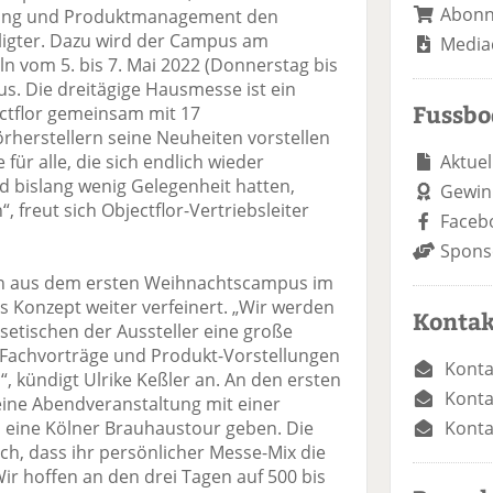
Abon
eting und Produktmanagement den
ligter. Dazu wird der Campus am
Media
ln vom 5. bis 7. Mai 2022 (Donnerstag bis
. Die dreitägige Hausmesse ist ein
Fussb
ctflor gemeinsam mit 17
rherstellern seine Neuheiten vorstellen
Aktuel
 für alle, die sich endlich wieder
bislang wenig Gelegenheit hatten,
Gewin
, freut sich Objectflor-Vertriebsleiter
Faceb
Spons
gen aus dem ersten Weihnachtscampus im
s Konzept weiter verfeinert. „Wir werden
Kontak
setischen der Aussteller eine große
s Fachvorträge und Produkt-Vorstellungen
Konta
 kündigt Ulrike Keßler an. An den ersten
Konta
eine Abendveranstaltung mit einer
Konta
d eine Kölner Brauhaustour geben. Die
ch, dass ihr persönlicher Messe-Mix die
ir hoffen an den drei Tagen auf 500 bis