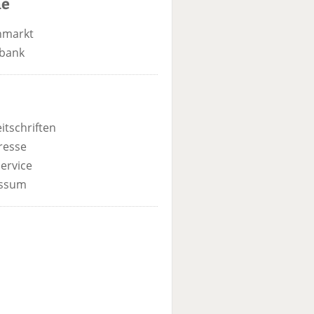
he
nmarkt
bank
itschriften
resse
ervice
ssum