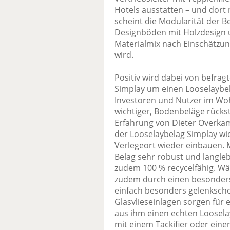
Hotels ausstatten – und dort 
scheint die Modularität der 
Designböden mit Holzdesign u
Materialmix nach Einschätzun
wird.
Positiv wird dabei von befrag
Simplay um einen Looselaybela
Investoren und Nutzer im W
wichtiger, Bodenbeläge rücks
Erfahrung von Dieter Overkam
der Looselaybelag Simplay w
Verlegeort wieder einbauen. M
Belag sehr robust und langle
zudem 100 % recycelfähig. Wä
zudem durch einen besonders
einfach besonders gelenkschon
Glasvlieseinlagen sorgen für 
aus ihm einen echten Loosela
mit einem Tackifier oder ein