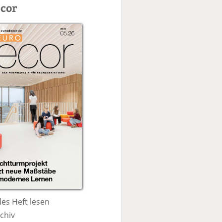
c
cor
h
e
les Heft lesen
chiv