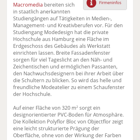
Firmeninfos
Macromedia
bereiten sich
F
tt
Li
E
ck
in staatlich anerkannten
ac
er
n
m
e
Studiengängen auf Tätigkeiten in Medien-,
e
n
k
ai
n
Management- und Kreativberufen vor. Für den
b
e
l
Studiengang Modedesign hat die private
o
di
v
Hochschule aus Hamburg eine Fläche im
o
n
er
Erdgeschoss des Gebäudes als Werkstatt
k
te
se
einrichten lassen. Breite Fassadenfenster
te
il
n
sorgen für viel Tageslicht an den Näh- und
il
e
d
Zeichentischen und ermöglichen Passanten,
e
n
e
den Nachwuchsdesignern bei ihrer Arbeit über
n
n
die Schultern zu blicken. So wird das helle und
freundliche Modeatelier zu einem Schaufenster
der Hochschule.
Auf einer Fläche von 320 m
sorgt ein
2
designorientierter PVC-Boden für Atmosphäre.
Die Kollektion Polyflor Bloc von Objectflor zeigt
eine leicht strukturierte Prägung der
Oberfläche, ohne von der Wirkung der Farben