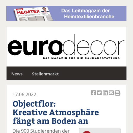
S
News
Stellenmarkt
u
c
h
17.06.2022
e
Ar
Ar
Ar
Ar
Ar
Objectflor:
ti
ti
ti
ti
ti
Kreative Atmosphäre
k
k
k
k
k
fängt am Boden an
el
el
el
el
el
a
t
a
p
D
Die 900 Studierenden der
uf
wi
uf
er
ru