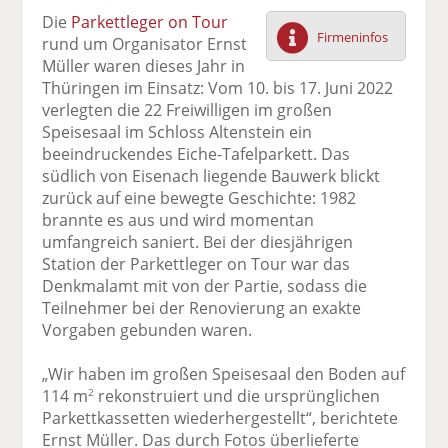
F
tt
Li
E
ck
Die
Parkettleger on Tour
ac
er
n
m
e
Firmeninfos
rund um Organisator Ernst
e
n
k
ai
n
Müller waren dieses Jahr in
b
e
l
Thüringen im Einsatz: Vom 10. bis 17. Juni 2022
o
di
v
verlegten die 22 Freiwilligen im großen
o
n
er
Speisesaal im Schloss Altenstein ein
k
te
se
beeindruckendes Eiche-Tafelparkett. Das
te
il
n
südlich von Eisenach liegende Bauwerk blickt
il
e
d
zurück auf eine bewegte Geschichte: 1982
e
n
e
brannte es aus und wird momentan
n
n
umfangreich saniert. Bei der diesjährigen
Station der Parkettleger on Tour war das
Denkmalamt mit von der Partie, sodass die
Teilnehmer bei der Renovierung an exakte
Vorgaben gebunden waren.
„Wir haben im großen Speisesaal den Boden auf
114 m
rekonstruiert und die ursprünglichen
2
Parkettkassetten wiederhergestellt“, berichtete
Ernst Müller. Das durch Fotos überlieferte