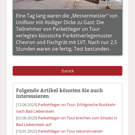
Foto/Grafik: Ernst Müller
Eine Tag lang waren die „Messermeister“ von
Unifloor mit Rüdiger Dicke zu Gast: Die
Teilnehmer von Parkettleger on Tour
verlegten klassische Parkettverlegemuster
Chevron und Fischgrät mit LVT. Nach nur 2,5
Stunden waren sie fertig, Test bestanden.
Zurück
Folgende Artikel könnten Sie auch
interessieren
[12.06.2023]
Parkettleger on Tour: Erfolgreiche Rückkehr
nach Bad Liebenstein
[02.06.2023]
Parkettleger on Tour brechen zum Einsatz in
Bad Liebenstein auf
[10.01.2022]
Parkettleger on Tour rekonstruieren