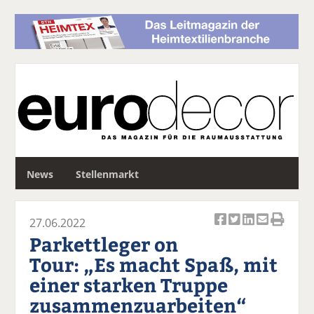
S
News
Stellenmarkt
u
c
h
27.06.2022
e
Ar
Ar
Ar
Ar
Ar
Parkettleger on
ti
ti
ti
ti
ti
Tour: „Es macht Spaß, mit
k
k
k
k
k
einer starken Truppe
el
el
el
el
el
a
t
a
p
D
zusammenzuarbeiten“
uf
wi
uf
er
ru