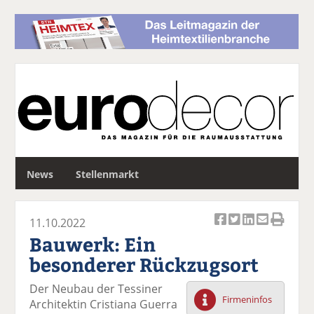
S
News
Stellenmarkt
u
c
h
11.10.2022
e
Ar
Ar
Ar
Ar
Ar
Bauwerk: Ein
ti
ti
ti
ti
ti
besonderer Rückzugsort
k
k
k
k
k
el
el
el
el
el
Der Neubau der Tessiner
a
t
a
p
D
Firmeninfos
Architektin Cristiana Guerra
uf
wi
uf
er
ru