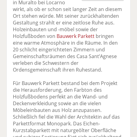
in Muralto bei Locarno
F
tt
Li
E
ck
wirkt, als ob er schon seit langer Zeit an diesem
ac
er
n
m
e
Ort stehen würde. Mit seiner zurückhaltenden
e
n
k
ai
n
Gestaltung strahlt er eine zeitlose Ruhe aus.
b
e
l
Holzeinbauten und -möbel sowie der
o
di
v
Holzfußboden von
Bauwerk Parkett
bringen
o
n
er
eine warme Atmosphäre in die Räume. In den
k
te
se
20 schlicht eingerichteten Zimmern und
te
il
n
Gemeinschaftsräumen des Casa Sant’Agnese
il
e
d
verleben die Schwestern der
e
n
e
Ordensgemeinschaft ihren Ruhestand.
n
n
Für Bauwerk Parkett bestand bei dem Projekt
die Herausforderung, den Farbton des
Holzfußbodens perfekt an die Wand- und
Deckenverkleidung sowie an die vielen
Möbeleinbauten aus Holz anzupassen.
Schließlich fiel die Wahl der Architektin auf das
Parkettformat Monopark. Das Eichen-
Kurzstabparkett mit naturgeölter Oberfläche
und ruhiger Sortierung fügt sich zurückhaltend