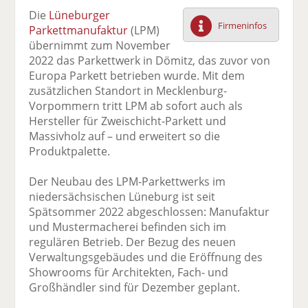
F
tt
Li
E
ck
Die
Lüneburger
ac
er
n
m
e
Firmeninfos
Parkettmanufaktur
(LPM)
e
n
k
ai
n
übernimmt zum November
b
e
l
2022 das Parkettwerk in Dömitz, das zuvor von
o
di
v
Europa Parkett betrieben wurde. Mit dem
o
n
er
zusätzlichen Standort in Mecklenburg-
k
te
se
Vorpommern tritt LPM ab sofort auch als
te
il
n
Hersteller für Zweischicht-Parkett und
il
e
d
Massivholz auf – und erweitert so die
e
n
e
Produktpalette.
n
n
Der Neubau des LPM-Parkettwerks im
niedersächsischen Lüneburg ist seit
Spätsommer 2022 abgeschlossen: Manufaktur
und Mustermacherei befinden sich im
regulären Betrieb. Der Bezug des neuen
Verwaltungsgebäudes und die Eröffnung des
Showrooms für Architekten, Fach- und
Großhändler sind für Dezember geplant.