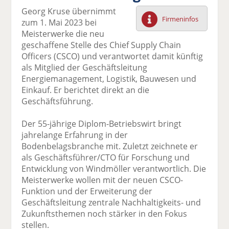
F
tt
Li
E
ck
Georg Kruse übernimmt
ac
er
n
m
e
Firmeninfos
zum 1. Mai 2023 bei
e
n
k
ai
n
Meisterwerke die neu
b
e
l
geschaffene Stelle des Chief Supply Chain
o
di
v
Officers (CSCO) und verantwortet damit künftig
o
n
er
als Mitglied der Geschäftsleitung
k
te
se
Energiemanagement, Logistik, Bauwesen und
te
il
n
Einkauf. Er berichtet direkt an die
il
e
d
Geschäftsführung.
e
n
e
n
n
Der 55-jährige Diplom-Betriebswirt bringt
jahrelange Erfahrung in der
Bodenbelagsbranche mit. Zuletzt zeichnete er
als Geschäftsführer/CTO für Forschung und
Entwicklung von Windmöller verantwortlich. Die
Meisterwerke wollen mit der neuen CSCO-
Funktion und der Erweiterung der
Geschäftsleitung zentrale Nachhaltigkeits- und
Zukunftsthemen noch stärker in den Fokus
stellen.