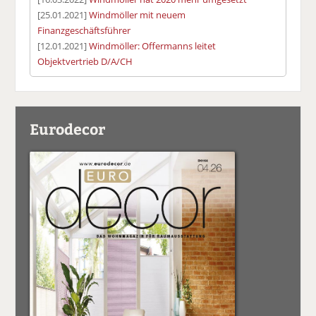
[25.01.2021]
Windmöller mit neuem
Finanzgeschäftsführer
[12.01.2021]
Windmöller: Offermanns leitet
Objektvertrieb D/A/CH
Eurodecor